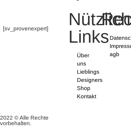
Nützlic
Rec
[sv_provenexpert]
Links
Datensc
Impres
agb
Über
uns
Lieblings
Designers
Shop
Kontakt
2022 © Alle Rechte
vorbehalten.