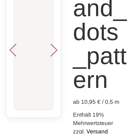
and_
dots
_patt
ern
ab 10,95 € / 0,5 m
Enthält 19%
Mehrwertsteuer
zzgl.
Versand