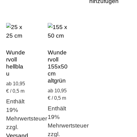
hinzufügen
Wunde
Wunde
rvoll
rvoll
hellbla
155x50
u
cm
altgrün
ab 10,95
ab 10,95
€ / 0,5 m
€ / 0,5 m
Enthält
Enthält
19%
19%
Mehrwertsteuer
Mehrwertsteuer
zzgl.
zzgl.
Versand