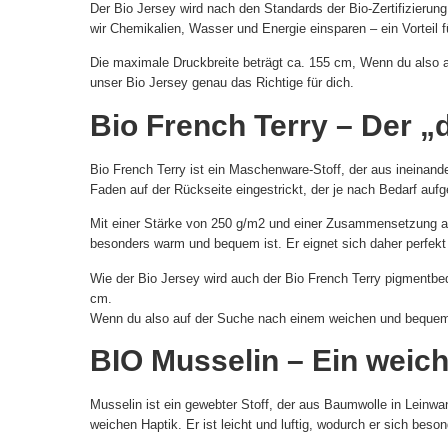
Der Bio Jersey wird nach den Standards der Bio-Zertifizierun
wir Chemikalien, Wasser und Energie einsparen – ein Vorteil fü
Die maximale Druckbreite beträgt ca. 155 cm, Wenn du also au
unser Bio Jersey genau das Richtige für dich.
Bio French Terry – Der „
Bio French Terry ist ein Maschenware-Stoff, der aus ineinand
Faden auf der Rückseite eingestrickt, der je nach Bedarf aufg
Mit einer Stärke von 250 g/m2 und einer Zusammensetzung au
besonders warm und bequem ist. Er eignet sich daher perfek
Wie der Bio Jersey wird auch der Bio French Terry pigmentbed
cm.
Wenn du also auf der Suche nach einem weichen und bequemen S
BIO Musselin – Ein weiche
Musselin ist ein gewebter Stoff, der aus Baumwolle in Leinwan
weichen Haptik. Er ist leicht und luftig, wodurch er sich bes