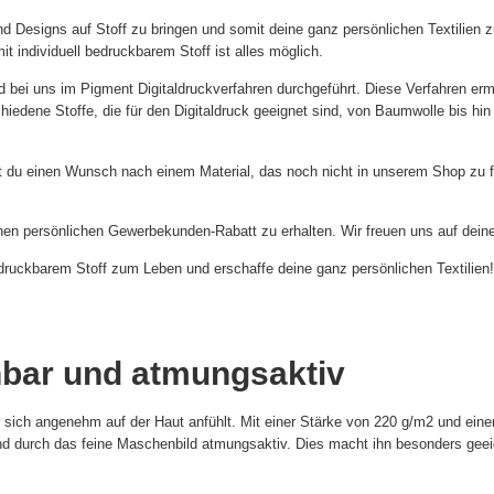
 und Designs auf Stoff zu bringen und somit deine ganz persönlichen Textilien 
t individuell bedruckbarem Stoff ist alles möglich.
rd bei uns im Pigment Digitaldruckverfahren durchgeführt. Diese Verfahren erm
schiedene Stoffe, die für den Digitaldruck geeignet sind, von Baumwolle bis hi
ast du einen Wunsch nach einem Material, das noch nicht in unserem Shop zu f
en persönlichen Gewerbekunden-Rabatt zu erhalten. Wir freuen uns auf deine
edruckbarem Stoff zum Leben und erschaffe deine ganz persönlichen Textilien!
nbar und atmungsaktiv
er sich angenehm auf der Haut anfühlt. Mit einer Stärke von 220 g/m2 und e
d durch das feine Maschenbild atmungsaktiv. Dies macht ihn besonders geei