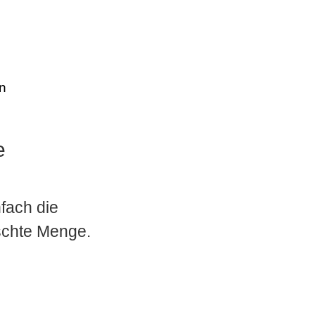
n
e
nfach die
nschte Menge.