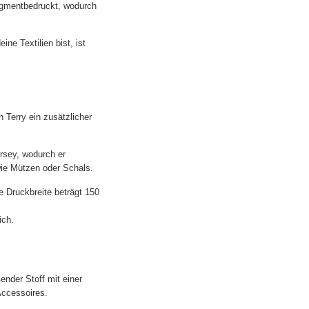
pigmentbedruckt, wodurch
e Textilien bist, ist
 Terry ein zusätzlicher
rsey, wodurch er
wie Mützen oder Schals.
e Druckbreite beträgt 150
ich.
ender Stoff mit einer
Accessoires.