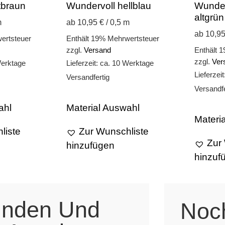
tbraun
Wundervoll hellblau
Wunder
altgrün
m
ab 10,95 € / 0,5 m
ab 10,95
ertsteuer
Enthält 19% Mehrwertsteuer
zzgl.
Versand
Enthält 
zzgl.
Ver
Werktage
Lieferzeit: ca. 10 Werktage
Lieferzei
Versandfertig
Versandfe
ahl
Material Auswahl
Materi
liste
Zur Wunschliste
Zur
hinzufügen
hinzuf
unden Und
Noc