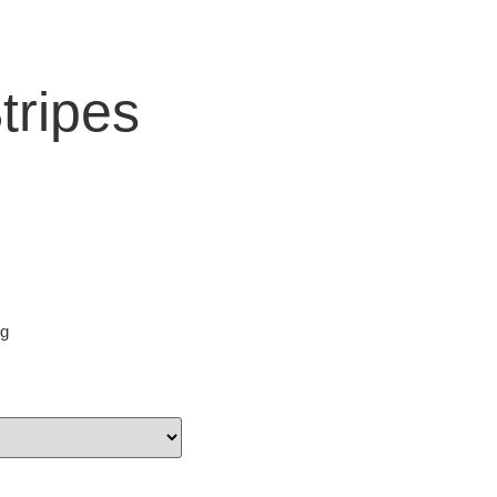
tripes
ig