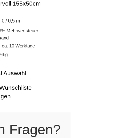
voll 155x50cm
 € / 0,5 m
19% Mehrwertsteuer
sand
t: ca. 10 Werktage
rtig
al Auswahl
 Wunschliste
ügen
h Fragen?