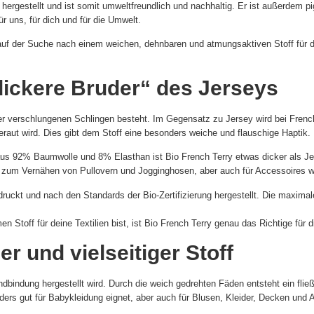
g hergestellt und ist somit umweltfreundlich und nachhaltig. Er ist außerdem 
r uns, für dich und für die Umwelt.
f der Suche nach einem weichen, dehnbaren und atmungsaktiven Stoff für dein
dickere Bruder“ des Jerseys
er verschlungenen Schlingen besteht. Im Gegensatz zu Jersey wird bei French
eraut wird. Dies gibt dem Stoff eine besonders weiche und flauschige Haptik.
s 92% Baumwolle und 8% Elasthan ist Bio French Terry etwas dicker als Je
t zum Vernähen von Pullovern und Jogginghosen, aber auch für Accessoires 
ruckt und nach den Standards der Bio-Zertifizierung hergestellt. Die maximal
toff für deine Textilien bist, ist Bio French Terry genau das Richtige für d
r und vielseitiger Stoff
dbindung hergestellt wird. Durch die weich gedrehten Fäden entsteht ein fließ
onders gut für Babykleidung eignet, aber auch für Blusen, Kleider, Decken und 