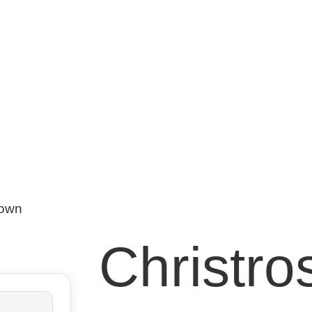
rown
Christro