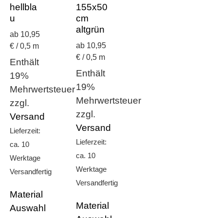
hellbla
155x50
u
cm
altgrün
ab 10,95
ab 10,95
€ / 0,5 m
€ / 0,5 m
Enthält
Enthält
19%
19%
Mehrwertsteuer
Mehrwertsteuer
zzgl.
zzgl.
Versand
Versand
Lieferzeit:
Lieferzeit:
ca. 10
ca. 10
Werktage
Werktage
Versandfertig
Versandfertig
Material
Material
Auswahl