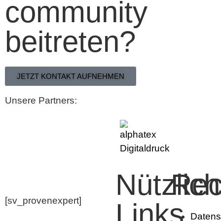
community
beitreten?
JETZT KONTAKT AUFNEHMEN
Unsere Partners:
Nützlic
Rec
[sv_provenexpert]
Links
Datens