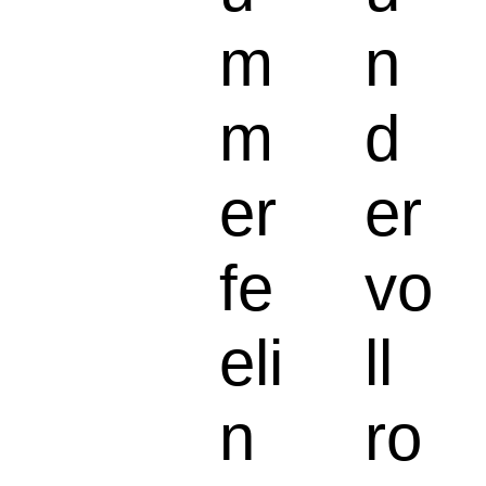
m
n
m
d
er
er
fe
vo
eli
ll
n
ro