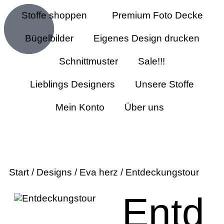
Stoffe shoppen
Premium Foto Decke
Bügelbilder
Eigenes Design drucken
Schnittmuster
Sale!!!
Lieblings Designers
Unsere Stoffe
Mein Konto
Über uns
Start
/
Designs
/
Eva herz
/ Entdeckungstour
Entd