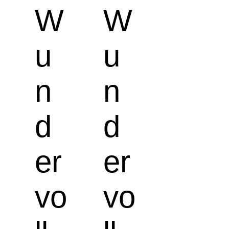
W
W
u
u
n
n
d
d
er
er
vo
vo