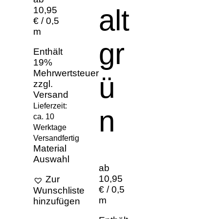
alt
10,95
€ / 0,5
m
gr
Enthält
19%
Mehrwertsteuer
ü
zzgl.
Versand
Lieferzeit:
n
ca. 10
Werktage
Versandfertig
Material
Auswahl
ab
10,95
Zur
€ / 0,5
Wunschliste
m
hinzufügen