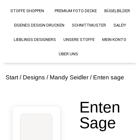
STOFFE SHOPPEN
PREMIUM FOTO DECKE
BÜGELBILDER
EIGENES DESIGN DRUCKEN
SCHNITTMUSTER
SALE!!!
LIEBLINGS DESIGNERS
UNSERE STOFFE
MEIN KONTO
ÜBER UNS
Start
/
Designs
/
Mandy Seidler
/ Enten sage
Enten
Sage