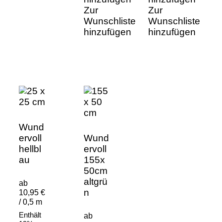
Zur
Zur
Wunschliste
Wunschliste
hinzufügen
hinzufügen
Wund
ervoll
Wund
hellbl
ervoll
au
155x
50cm
altgrü
ab
n
10,95 €
/ 0,5 m
Enthält
ab