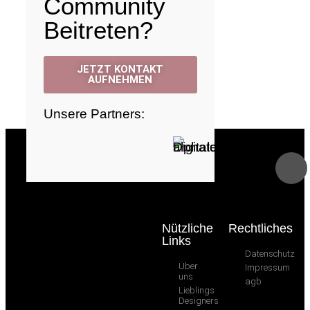
Community
Beitreten?
JETZT KONTAKT
AUFNEHMEN
Unsere Partners:
Nützliche
Rechtliches
Links
Datenschutz
[sv_provenexpert]
Über
Impressum
uns
agb
Lieblings
Designers