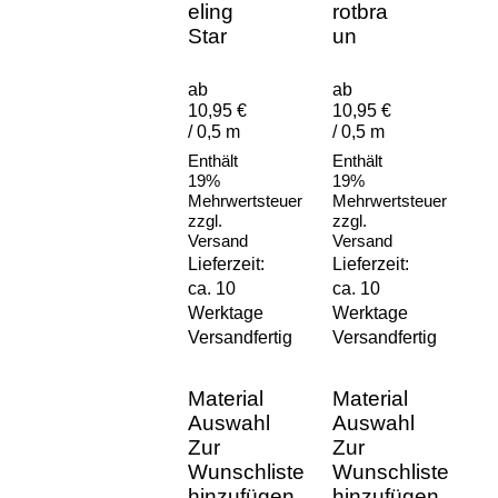
eling
rotbra
Star
un
ab
ab
10,95 €
10,95 €
/ 0,5 m
/ 0,5 m
Enthält
Enthält
19%
19%
Mehrwertsteuer
Mehrwertsteuer
zzgl.
zzgl.
Versand
Versand
Lieferzeit:
Lieferzeit:
ca. 10
ca. 10
Werktage
Werktage
Versandfertig
Versandfertig
Material
Material
Auswahl
Auswahl
Zur
Zur
Wunschliste
Wunschliste
hinzufügen
hinzufügen