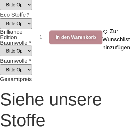
Eco Stoffe
*
Zur
Brilliance
Floral_bouquet
Edition
In den Warenkorb
5
Wunschlis
Baumwolle
*
Menge
hinzufüge
Baumwolle
*
Gesamtpreis
Siehe unsere
Stoffe