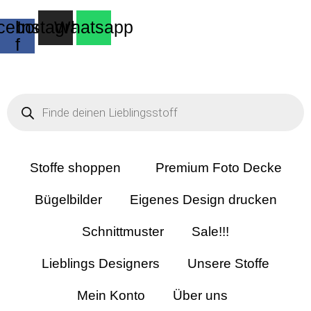
cebook-
Instagram
Whatsapp
f
Products
search
Stoffe shoppen
Premium Foto Decke
Bügelbilder
Eigenes Design drucken
Schnittmuster
Sale!!!
Lieblings Designers
Unsere Stoffe
Mein Konto
Über uns