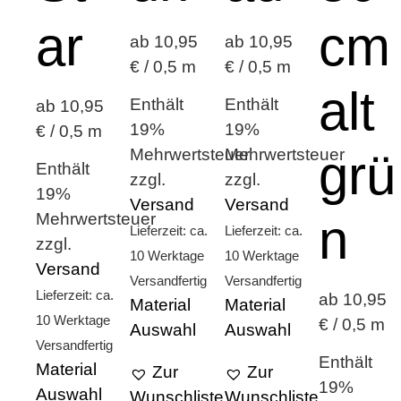
ar
cm
ab 10,95
ab 10,95
€ / 0,5 m
€ / 0,5 m
alt
Enthält
Enthält
ab 10,95
19%
19%
€ / 0,5 m
Mehrwertsteuer
Mehrwertsteuer
grü
Enthält
zzgl.
zzgl.
19%
Versand
Versand
Mehrwertsteuer
n
Lieferzeit: ca.
Lieferzeit: ca.
zzgl.
10 Werktage
10 Werktage
Versand
Versandfertig
Versandfertig
Lieferzeit: ca.
ab 10,95
Material
Material
10 Werktage
€ / 0,5 m
Auswahl
Auswahl
Versandfertig
Enthält
Material
Zur
Zur
19%
Auswahl
Wunschliste
Wunschliste