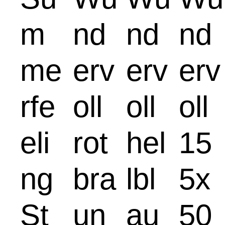
m
nd
nd
nd
me
erv
erv
erv
rfe
oll
oll
oll
eli
rot
hel
15
ng
bra
lbl
5x
St
un
au
50