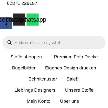
02871 226187
cebook-
Instagram
Whatsapp
f
Products
search
Stoffe shoppen
Premium Foto Decke
Bügelbilder
Eigenes Design drucken
Schnittmuster
Sale!!!
Lieblings Designers
Unsere Stoffe
Mein Konto
Über uns