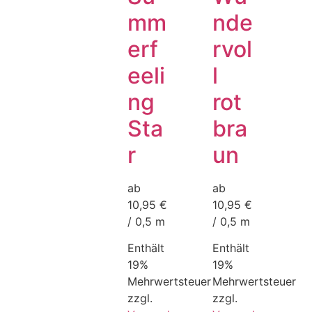
mm
nde
erf
rvol
eeli
l
ng
rot
Sta
bra
r
un
ab
ab
10,95 €
10,95 €
/ 0,5 m
/ 0,5 m
Enthält
Enthält
19%
19%
Mehrwertsteuer
Mehrwertsteuer
zzgl.
zzgl.