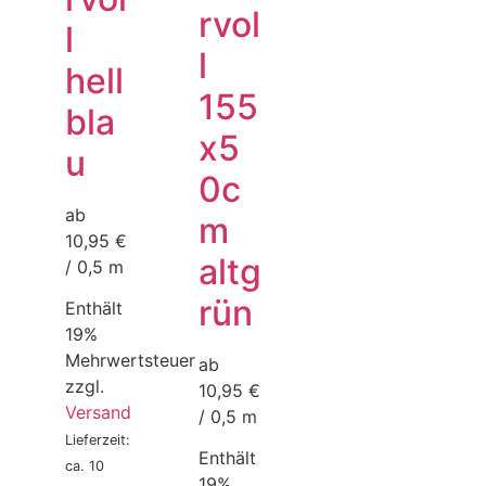
rvol
l
l
hell
155
bla
x5
u
0c
ab
m
10,95 €
altg
/ 0,5 m
rün
Enthält
19%
Mehrwertsteuer
ab
zzgl.
10,95 €
Versand
/ 0,5 m
Lieferzeit:
Enthält
ca. 10
19%