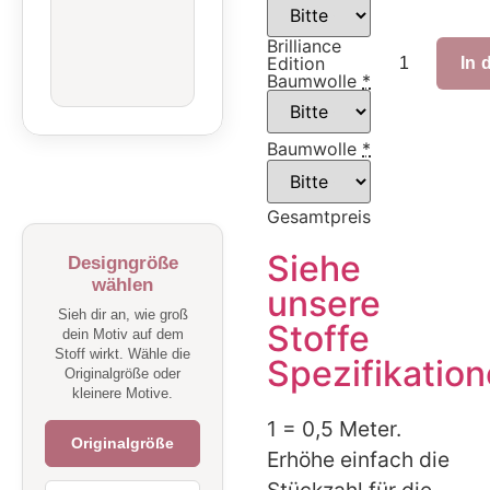
Brilliance
Edition
In 
Baumwolle
*
Baumwolle
*
Gesamtpreis
Siehe
Designgröße
wählen
unsere
Sieh dir an, wie groß
Stoffe
dein Motiv auf dem
Stoff wirkt. Wähle die
Spezifikatio
Originalgröße oder
kleinere Motive.
1 = 0,5 Meter.
Originalgröße
Erhöhe einfach die