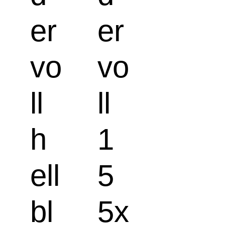
er
er
vo
vo
ll
ll
h
1
ell
5
bl
5x