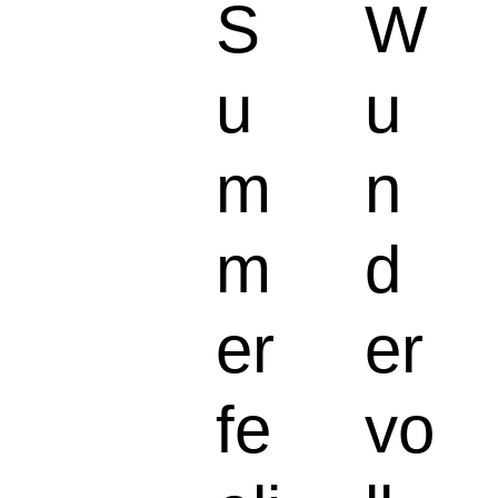
S
W
u
u
m
n
m
d
er
er
fe
vo