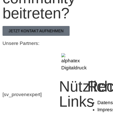
beitreten?
JETZT KONTAKT AUFNEHMEN
Unsere Partners:
Nützlic
Rec
[sv_provenexpert]
Links
Datens
Impre