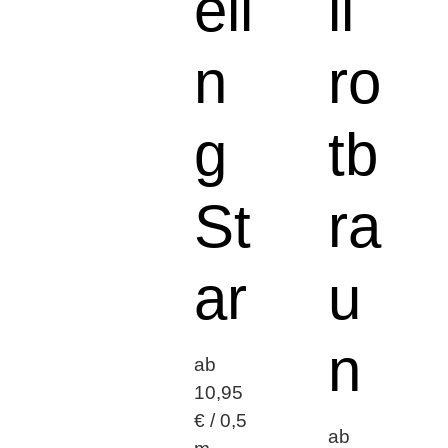
eli
ll
n
ro
g
tb
St
ra
ar
u
n
ab
10,95
€ / 0,5
ab