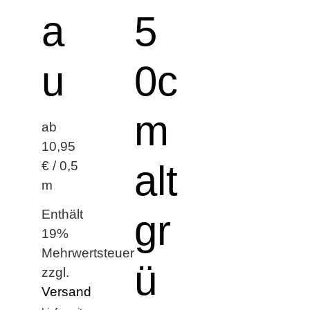
a
5
u
0c
m
ab
10,95
alt
€ / 0,5
m
Enthält
gr
19%
Mehrwertsteuer
ü
zzgl.
Versand