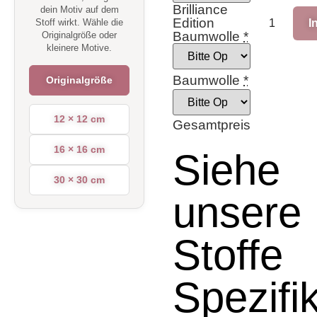
Brilliance
dein Motiv auf dem
Edition
I
Stoff wirkt. Wähle die
Baumwolle
*
Originalgröße oder
kleinere Motive.
Baumwolle
*
Originalgröße
12 × 12 cm
Gesamtpreis
16 × 16 cm
Siehe
30 × 30 cm
unsere
Stoffe
Spezifi