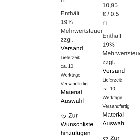
m
10,95
Enthält
€ / 0,5
19%
m
Mehrwertsteuer
Enthält
zzgl.
19%
Versand
Mehrwertsteu
Lieferzeit:
zzgl.
ca. 10
Versand
Werktage
Lieferzeit:
Versandfertig
ca. 10
Material
Werktage
Auswahl
Versandfertig
Material
Zur
Auswahl
Wunschliste
hinzufügen
Zur