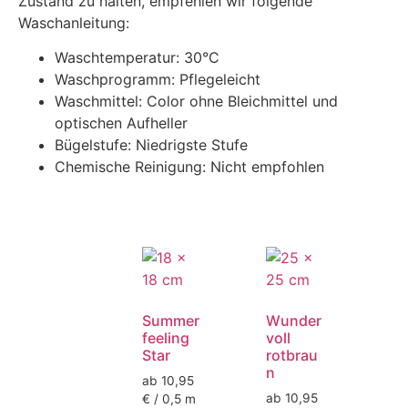
Zustand zu halten, empfehlen wir folgende
Waschanleitung:
Waschtemperatur: 30°C
Waschprogramm: Pflegeleicht
Waschmittel: Color ohne Bleichmittel und
optischen Aufheller
Bügelstufe: Niedrigste Stufe
Chemische Reinigung: Nicht empfohlen
Summer
Wunder
feeling
voll
Star
rotbrau
n
ab 10,95
ab 10,95
€ / 0,5 m