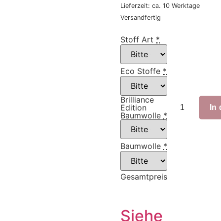
Lieferzeit: ca. 10 Werktage
Versandfertig
Stoff Art
*
Eco Stoffe
*
Brilliance
Edition
In
Baumwolle
*
Baumwolle
*
Gesamtpreis
Siehe