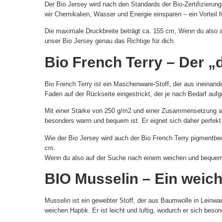
Der Bio Jersey wird nach den Standards der Bio-Zertifizierun
wir Chemikalien, Wasser und Energie einsparen – ein Vorteil fü
Die maximale Druckbreite beträgt ca. 155 cm, Wenn du also au
unser Bio Jersey genau das Richtige für dich.
Bio French Terry – Der „
Bio French Terry ist ein Maschenware-Stoff, der aus ineinand
Faden auf der Rückseite eingestrickt, der je nach Bedarf aufg
Mit einer Stärke von 250 g/m2 und einer Zusammensetzung au
besonders warm und bequem ist. Er eignet sich daher perfek
Wie der Bio Jersey wird auch der Bio French Terry pigmentbed
cm.
Wenn du also auf der Suche nach einem weichen und bequemen S
BIO Musselin – Ein weiche
Musselin ist ein gewebter Stoff, der aus Baumwolle in Leinwan
weichen Haptik. Er ist leicht und luftig, wodurch er sich bes