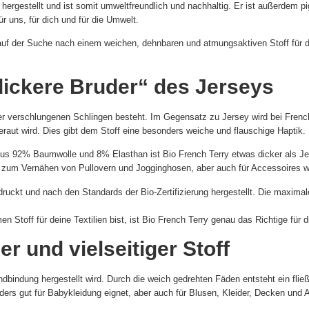
g hergestellt und ist somit umweltfreundlich und nachhaltig. Er ist außerdem 
r uns, für dich und für die Umwelt.
f der Suche nach einem weichen, dehnbaren und atmungsaktiven Stoff für dein
dickere Bruder“ des Jerseys
er verschlungenen Schlingen besteht. Im Gegensatz zu Jersey wird bei French
eraut wird. Dies gibt dem Stoff eine besonders weiche und flauschige Haptik.
s 92% Baumwolle und 8% Elasthan ist Bio French Terry etwas dicker als Je
t zum Vernähen von Pullovern und Jogginghosen, aber auch für Accessoires 
ruckt und nach den Standards der Bio-Zertifizierung hergestellt. Die maximal
toff für deine Textilien bist, ist Bio French Terry genau das Richtige für d
r und vielseitiger Stoff
dbindung hergestellt wird. Durch die weich gedrehten Fäden entsteht ein fließ
onders gut für Babykleidung eignet, aber auch für Blusen, Kleider, Decken und 