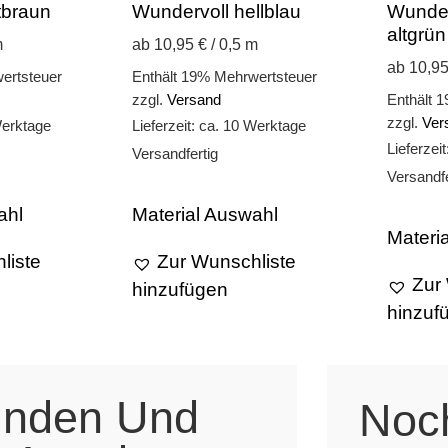
tbraun
Wundervoll hellblau
Wunder
altgrün
m
ab 10,95 € / 0,5 m
ab 10,95
ertsteuer
Enthält 19% Mehrwertsteuer
zzgl.
Versand
Enthält 
zzgl.
Ver
Werktage
Lieferzeit: ca. 10 Werktage
Lieferzei
Versandfertig
Versandfe
ahl
Material Auswahl
Materi
liste
Zur Wunschliste
Zur
hinzufügen
hinzuf
unden Und
Noc