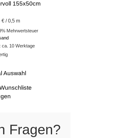
voll 155x50cm
 € / 0,5 m
19% Mehrwertsteuer
sand
t: ca. 10 Werktage
rtig
al Auswahl
 Wunschliste
ügen
h Fragen?