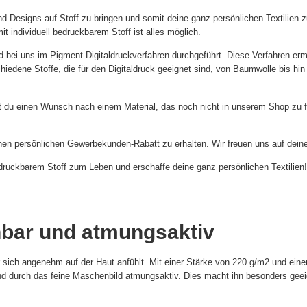
 und Designs auf Stoff zu bringen und somit deine ganz persönlichen Textilien 
t individuell bedruckbarem Stoff ist alles möglich.
rd bei uns im Pigment Digitaldruckverfahren durchgeführt. Diese Verfahren erm
schiedene Stoffe, die für den Digitaldruck geeignet sind, von Baumwolle bis hi
ast du einen Wunsch nach einem Material, das noch nicht in unserem Shop zu f
en persönlichen Gewerbekunden-Rabatt zu erhalten. Wir freuen uns auf deine
edruckbarem Stoff zum Leben und erschaffe deine ganz persönlichen Textilien!
nbar und atmungsaktiv
er sich angenehm auf der Haut anfühlt. Mit einer Stärke von 220 g/m2 und e
d durch das feine Maschenbild atmungsaktiv. Dies macht ihn besonders geei