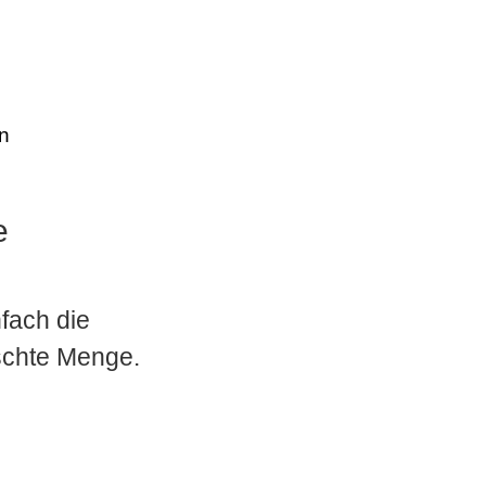
n
e
nfach die
nschte Menge.