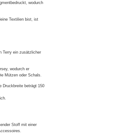
pigmentbedruckt, wodurch
e Textilien bist, ist
 Terry ein zusätzlicher
rsey, wodurch er
wie Mützen oder Schals.
e Druckbreite beträgt 150
ich.
ender Stoff mit einer
Accessoires.