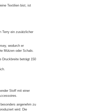
e Textilien bist, ist
 Terry ein zusätzlicher
rsey, wodurch er
wie Mützen oder Schals.
e Druckbreite beträgt 150
ich.
ender Stoff mit einer
Accessoires.
er besonders angenehm zu
roduziert wird. Die