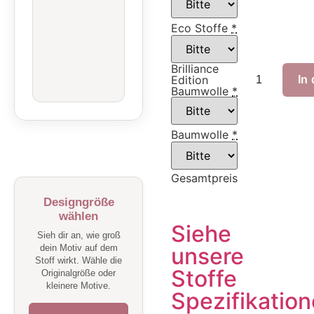
Eco Stoffe
*
Brilliance
Edition
In
Baumwolle
*
Baumwolle
*
Gesamtpreis
Designgröße
wählen
Siehe
Sieh dir an, wie groß
dein Motiv auf dem
unsere
Stoff wirkt. Wähle die
Stoffe
Originalgröße oder
kleinere Motive.
Spezifikatio