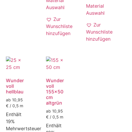
Material
Material
Auswahl
Auswahl
Zur
Zur
Wunschliste
Wunschliste
hinzufügen
hinzufügen
Wunder
Wunder
voll
voll
hellblau
155x50
cm
ab 10,95
altgrün
€ / 0,5 m
ab 10,95
Enthält
€ / 0,5 m
19%
Enthält
Mehrwertsteuer