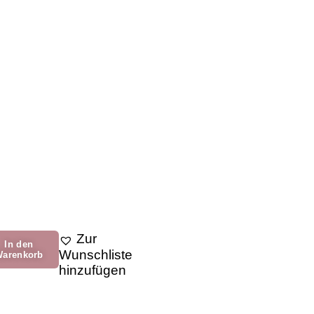
Zur
In den
Wunschliste
arenkorb
hinzufügen