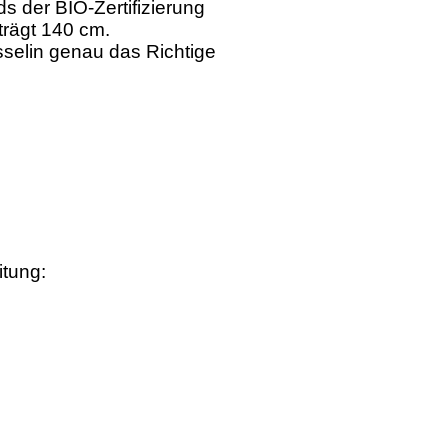
s der BIO-Zertifizierung
trägt 140 cm.
usselin genau das Richtige
itung: