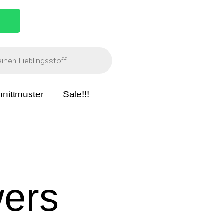
nittmuster
Sale!!!
wers