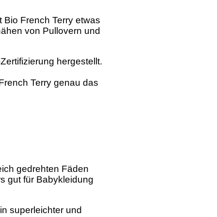
 Bio French Terry etwas
rnähen von Pullovern und
rtifizierung hergestellt.
 French Terry genau das
weich gedrehten Fäden
ers gut für Babykleidung
n superleichter und