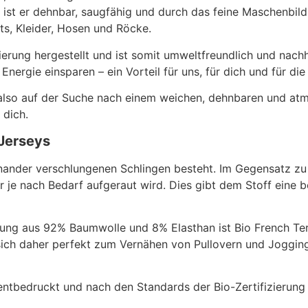
t er dehnbar, saugfähig und durch das feine Maschenbild
ts, Kleider, Hosen und Röcke.
ierung hergestellt und ist somit umweltfreundlich und nachh
ergie einsparen – ein Vorteil für uns, für dich und für di
also auf der Suche nach einem weichen, dehnbaren und atm
 dich.
 Jerseys
inander verschlungenen Schlingen besteht. Im Gegensatz zu
der je nach Bedarf aufgeraut wird. Dies gibt dem Stoff eine
ng aus 92% Baumwolle und 8% Elasthan ist Bio French Terr
ich daher perfekt zum Vernähen von Pullovern und Jogging
entbedruckt und nach den Standards der Bio-Zertifizierung 