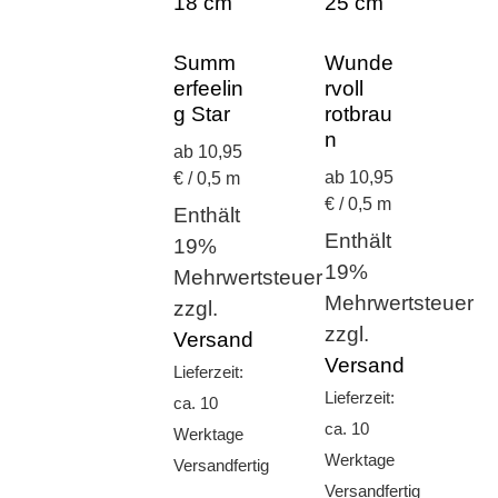
Summ
Wunde
erfeelin
rvoll
g Star
rotbrau
n
ab 10,95
ab 10,95
€ / 0,5 m
€ / 0,5 m
Enthält
Enthält
19%
19%
Mehrwertsteuer
Mehrwertsteuer
zzgl.
zzgl.
Versand
Versand
Lieferzeit:
Lieferzeit:
ca. 10
ca. 10
Werktage
Werktage
Versandfertig
Versandfertig