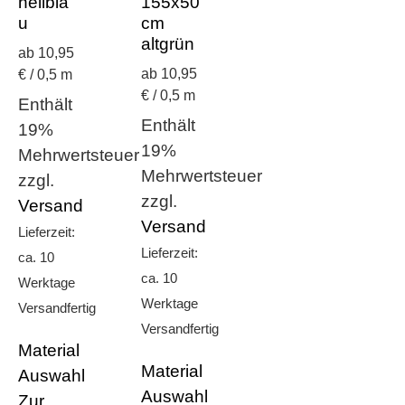
hellbla
155x50
u
cm
altgrün
ab 10,95
ab 10,95
€ / 0,5 m
€ / 0,5 m
Enthält
Enthält
19%
19%
Mehrwertsteuer
Mehrwertsteuer
zzgl.
zzgl.
Versand
Versand
Lieferzeit:
Lieferzeit:
ca. 10
ca. 10
Werktage
Werktage
Versandfertig
Versandfertig
Material
Material
Auswahl
Auswahl
Zur