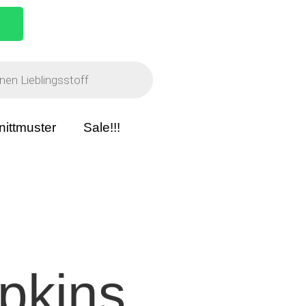
nittmuster
Sale!!!
pkins