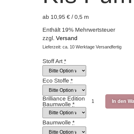
ab 10,95 € / 0,5 m
Enthält 19% Mehrwertsteuer
zzgl.
Versand
Lieferzeit: ca. 10 Werktage Versandfertig
Stoff Art
*
Eco Stoffe
*
Brilliance Edition
In den W
Baumwolle
*
Baumwolle
*