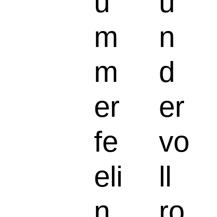
u
u
m
n
m
d
er
er
fe
vo
eli
ll
n
ro