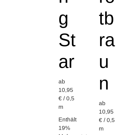
g
tb
St
ra
ar
u
n
ab
10,95
€ / 0,5
ab
m
10,95
Enthält
€ / 0,5
19%
m