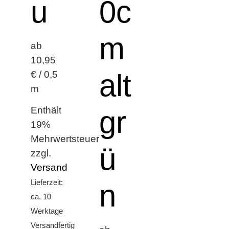
u
0c
m
ab
10,95
alt
€ / 0,5
m
Enthält
gr
19%
Mehrwertsteuer
ü
zzgl.
Versand
Lieferzeit:
n
ca. 10
Werktage
Versandfertig