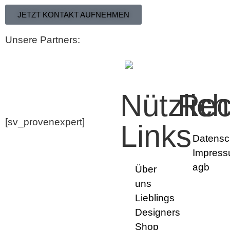
JETZT KONTAKT AUFNEHMEN
Unsere Partners:
Nützlic
Rec
[sv_provenexpert]
Links
Datensc
Impres
agb
Über
uns
Lieblings
Designers
Shop