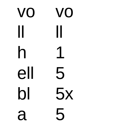
vo
vo
ll
ll
h
1
ell
5
bl
5x
a
5