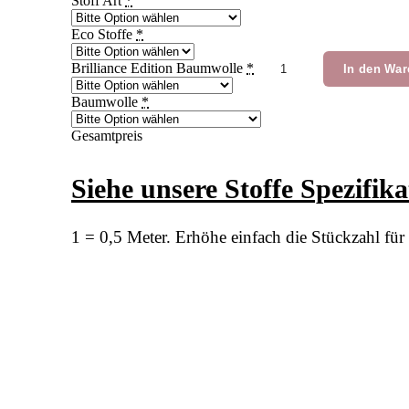
Stoff Art
*
Eco Stoffe
*
KIs
Brilliance Edition Baumwolle
*
In den War
Sweety
Foxes
Baumwolle
*
Menge
Gesamtpreis
Siehe unsere Stoffe Spezifik
1 = 0,5 Meter. Erhöhe einfach die Stückzahl f