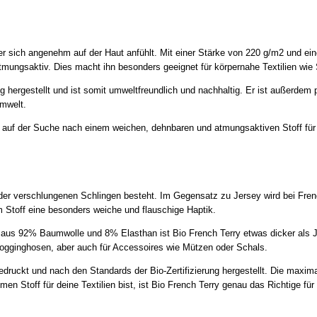
 der sich angenehm auf der Haut anfühlt. Mit einer Stärke von 220 g/m2 u
tmungsaktiv. Dies macht ihn besonders geeignet für körpernahe Textilien wie 
ng hergestellt und ist somit umweltfreundlich und nachhaltig. Er ist außerd
Umwelt.
auf der Suche nach einem weichen, dehnbaren und atmungsaktiven Stoff für de
nder verschlungenen Schlingen besteht. Im Gegensatz zu Jersey wird bei Fren
em Stoff eine besonders weiche und flauschige Haptik.
aus 92% Baumwolle und 8% Elasthan ist Bio French Terry etwas dicker als 
Jogginghosen, aber auch für Accessoires wie Mützen oder Schals.
druckt und nach den Standards der Bio-Zertifizierung hergestellt. Die maxim
Stoff für deine Textilien bist, ist Bio French Terry genau das Richtige für 