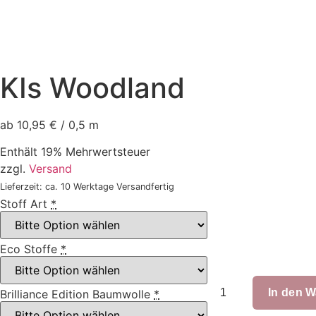
KIs Woodland
ab 10,95 € / 0,5 m
Enthält 19% Mehrwertsteuer
zzgl.
Versand
Lieferzeit: ca. 10 Werktage Versandfertig
Stoff Art
*
Eco Stoffe
*
KIs
Woodland
In den 
Brilliance Edition Baumwolle
*
Menge