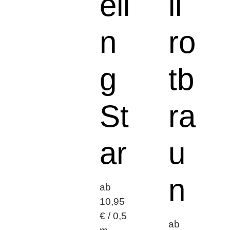
eli
ll
n
ro
g
tb
St
ra
ar
u
n
ab
10,95
€ / 0,5
ab