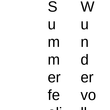
S
W
u
u
m
n
m
d
er
er
fe
vo