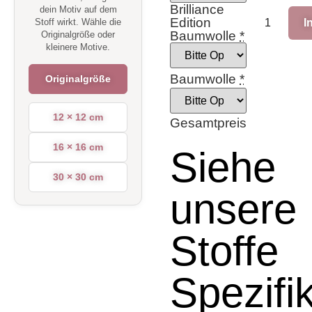
Brilliance
dein Motiv auf dem
Edition
I
Stoff wirkt. Wähle die
Baumwolle
*
Originalgröße oder
kleinere Motive.
Baumwolle
*
Originalgröße
12 × 12 cm
Gesamtpreis
16 × 16 cm
Siehe
30 × 30 cm
unsere
Stoffe
Spezifi