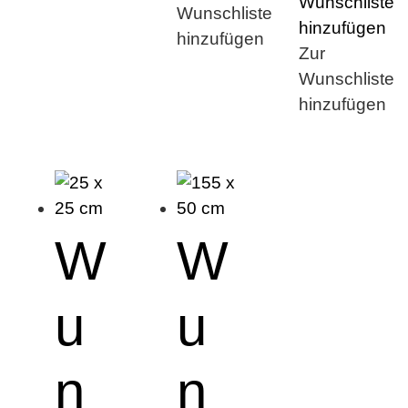
Wunschliste
Wunschliste
hinzufügen
hinzufügen
Zur
Wunschliste
hinzufügen
W
W
u
u
n
n