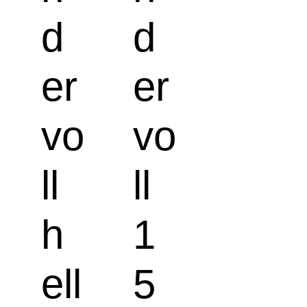
d
d
er
er
vo
vo
ll
ll
h
1
ell
5