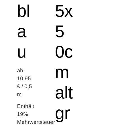
bl
5x
a
5
u
0c
m
ab
10,95
alt
€ / 0,5
m
Enthält
gr
19%
Mehrwertsteuer