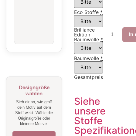
Eco Stoffe
*
Brilliance
Edition
In
Baumwolle
*
Baumwolle
*
Gesamtpreis
Designgröße
wählen
Siehe
Sieh dir an, wie groß
dein Motiv auf dem
unsere
Stoff wirkt. Wähle die
Stoffe
Originalgröße oder
kleinere Motive.
Spezifikatio