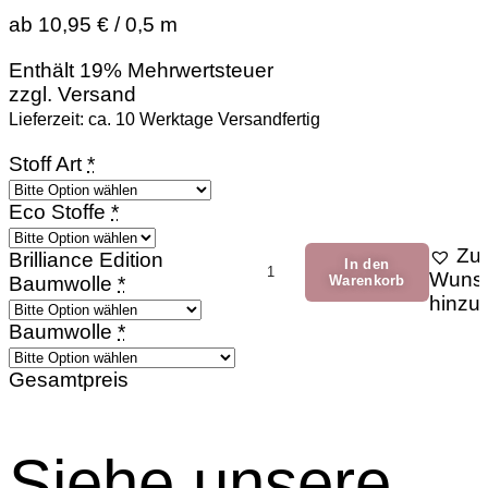
ab 10,95 € / 0,5 m
Enthält 19% Mehrwertsteuer
zzgl.
Versand
Lieferzeit: ca. 10 Werktage Versandfertig
Stoff Art
*
Eco Stoffe
*
Zur
Kuhlicher
Brilliance Edition
In den
Wunsc
Winter
Baumwolle
*
Warenkorb
hinzu
Menge
Baumwolle
*
Gesamtpreis
Siehe unsere