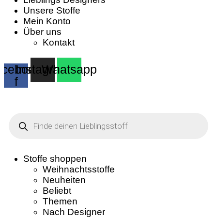
Unsere Stoffe
Mein Konto
Über uns
Kontakt
cebook-
Instagram
Whatsapp
f
Products
search
Stoffe shoppen
Weihnachtsstoffe
Neuheiten
Beliebt
Themen
Nach Designer