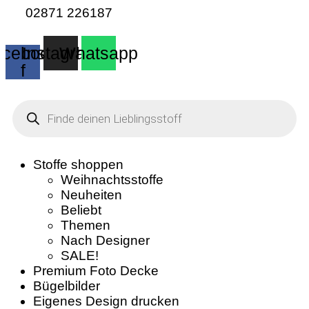
02871 226187
cebook-
Instagram
Whatsapp
f
Products
search
Stoffe shoppen
Weihnachtsstoffe
Neuheiten
Beliebt
Themen
Nach Designer
SALE!
Premium Foto Decke
Bügelbilder
Eigenes Design drucken