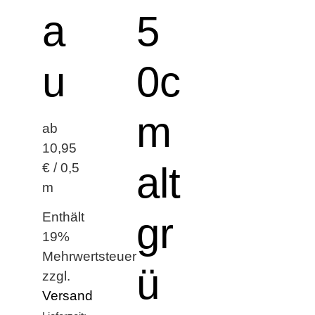
a
5
u
0c
m
ab
10,95
alt
€ / 0,5
m
Enthält
gr
19%
Mehrwertsteuer
ü
zzgl.
Versand