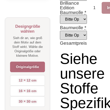
Brilliance
Edition
I
Baumwolle
*
Designgröße
Baumwolle
*
wählen
Sieh dir an, wie groß
dein Motiv auf dem
Gesamtpreis
Stoff wirkt. Wähle die
Originalgröße oder
Siehe
kleinere Motive.
Originalgröße
unsere
12 × 12 cm
Stoffe
16 × 16 cm
Spezifi
30 × 30 cm