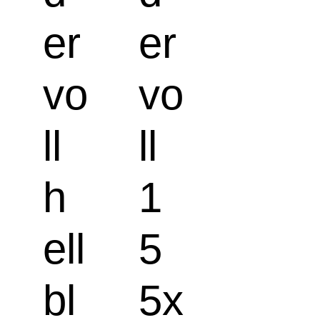
er
er
vo
vo
ll
ll
h
1
ell
5
bl
5x