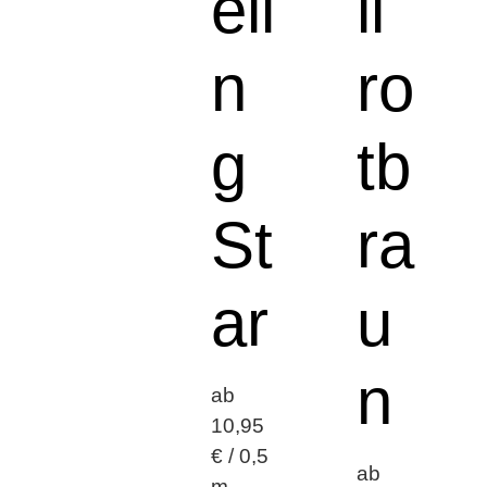
eli
ll
n
ro
g
tb
St
ra
ar
u
n
ab
10,95
€ / 0,5
ab
m