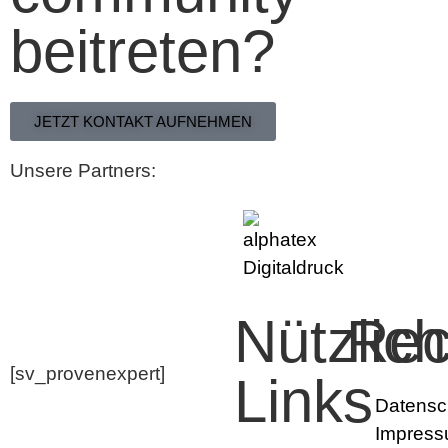
beitreten?
JETZT KONTAKT AUFNEHMEN
Unsere Partners:
Nützlic
Rec
[sv_provenexpert]
Links
Datensc
Impres