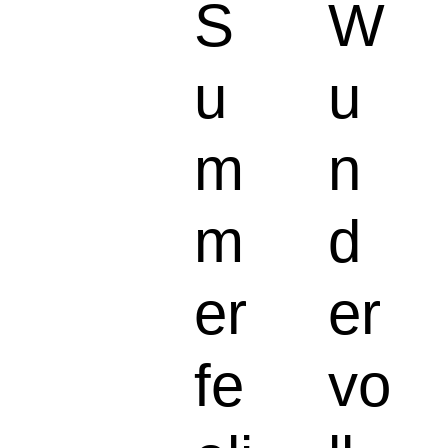
S
W
u
u
m
n
m
d
er
er
fe
vo