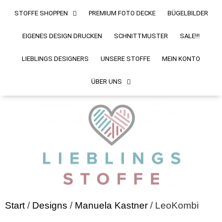
STOFFE SHOPPEN
PREMIUM FOTO DECKE
BÜGELBILDER
EIGENES DESIGN DRUCKEN
SCHNITTMUSTER
SALE!!!
LIEBLINGS DESIGNERS
UNSERE STOFFE
MEIN KONTO
ÜBER UNS
Start
/
Designs
/
Manuela Kastner
/ LeoKombi