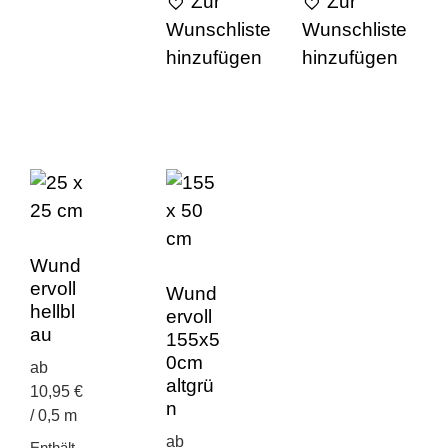
Zur
Zur
Wunschliste
Wunschliste
hinzufügen
hinzufügen
Wund
ervoll
Wund
hellbl
ervoll
au
155x5
0cm
ab
altgrü
10,95 €
n
/ 0,5 m
ab
Enthält