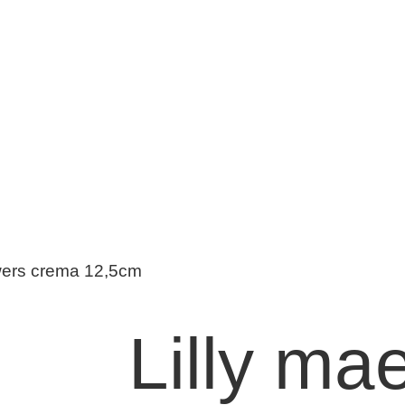
owers crema 12,5cm
Lilly ma