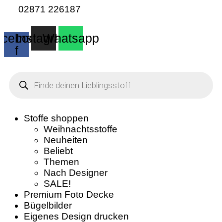
02871 226187
cebook-
Instagram
Whatsapp
f
Products
search
Stoffe shoppen
Weihnachtsstoffe
Neuheiten
Beliebt
Themen
Nach Designer
SALE!
Premium Foto Decke
Bügelbilder
Eigenes Design drucken