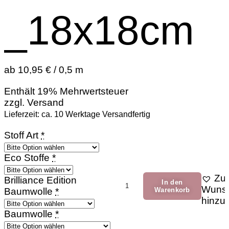
_18x18cm
ab 10,95 € / 0,5 m
Enthält 19% Mehrwertsteuer
zzgl.
Versand
Lieferzeit: ca. 10 Werktage Versandfertig
Stoff Art
*
Eco Stoffe
*
Zur
LittleBirds_RosaWhite_18
Brilliance Edition
In den
Wunsc
Menge
Baumwolle
*
Warenkorb
hinzu
Baumwolle
*