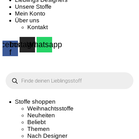
Unsere Stoffe
Mein Konto
Über uns
Kontakt
cebook-
Instagram
Whatsapp
f
Products
search
Stoffe shoppen
Weihnachtsstoffe
Neuheiten
Beliebt
Themen
Nach Designer