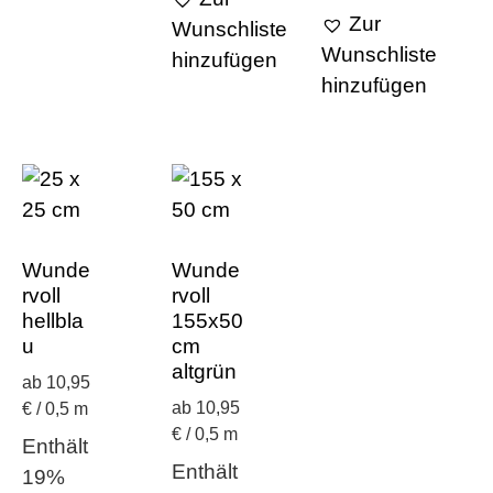
Zur
Wunschliste
Wunschliste
hinzufügen
hinzufügen
Wunde
Wunde
rvoll
rvoll
hellbla
155x50
u
cm
altgrün
ab 10,95
ab 10,95
€ / 0,5 m
€ / 0,5 m
Enthält
Enthält
19%