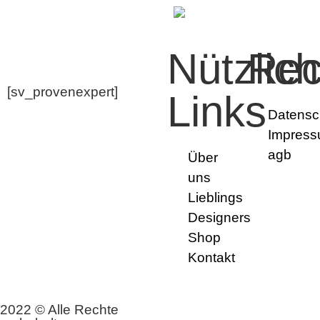
Nützlic
Rec
[sv_provenexpert]
Links
Datensc
Impres
agb
Über
uns
Lieblings
Designers
Shop
Kontakt
2022 © Alle Rechte