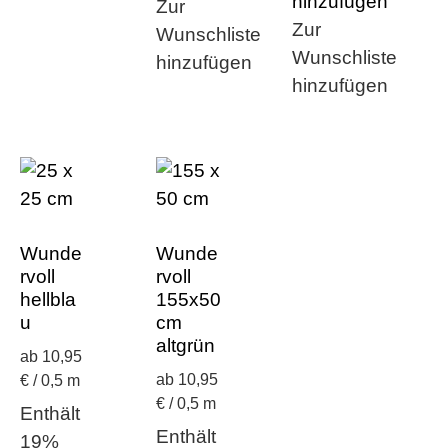
hinzufügen
Zur
Zur
Wunschliste
Wunschliste
hinzufügen
hinzufügen
Wunde
Wunde
rvoll
rvoll
hellbla
155x50
u
cm
altgrün
ab 10,95
ab 10,95
€ / 0,5 m
€ / 0,5 m
Enthält
Enthält
19%