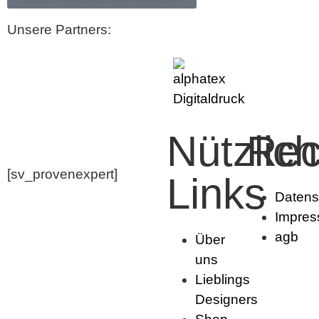
Unsere Partners:
Nützlic
Rec
[sv_provenexpert]
Links
Datens
Impre
agb
Über
uns
Lieblings
Designers