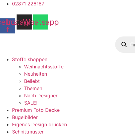
02871 226187
cebook-
Instagram
Whatsapp
f
Product
search
Stoffe shoppen
Weihnachtsstoffe
Neuheiten
Beliebt
Themen
Nach Designer
SALE!
Premium Foto Decke
Bügelbilder
Eigenes Design drucken
Schnittmuster