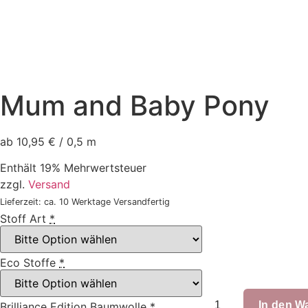
Mum and Baby Pony
ab 10,95 € / 0,5 m
Enthält 19% Mehrwertsteuer
zzgl.
Versand
Lieferzeit: ca. 10 Werktage Versandfertig
Stoff Art
*
Eco Stoffe
*
Mum
and
In den W
Brilliance Edition Baumwolle
*