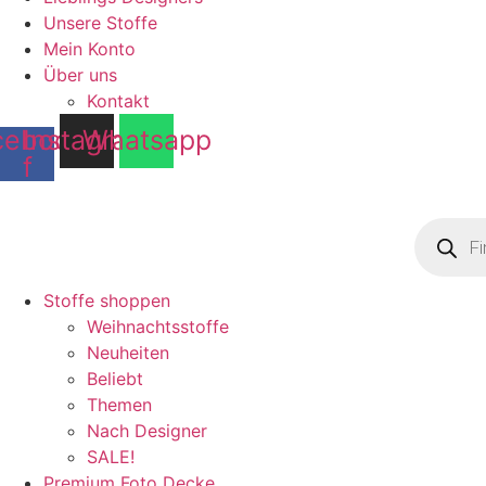
Unsere Stoffe
Mein Konto
Über uns
Kontakt
cebook-
Instagram
Whatsapp
f
Product
search
Stoffe shoppen
Weihnachtsstoffe
Neuheiten
Beliebt
Themen
Nach Designer
SALE!
Premium Foto Decke