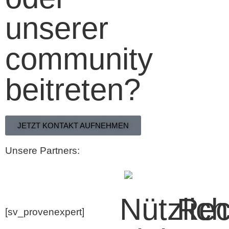
unserer
community
beitreten?
JETZT KONTAKT AUFNEHMEN
Unsere Partners:
Nützlic
Rec
[sv_provenexpert]