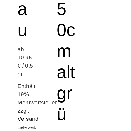
a
5
u
0c
m
ab
10,95
alt
€ / 0,5
m
Enthält
gr
19%
Mehrwertsteuer
ü
zzgl.
Versand
Lieferzeit: