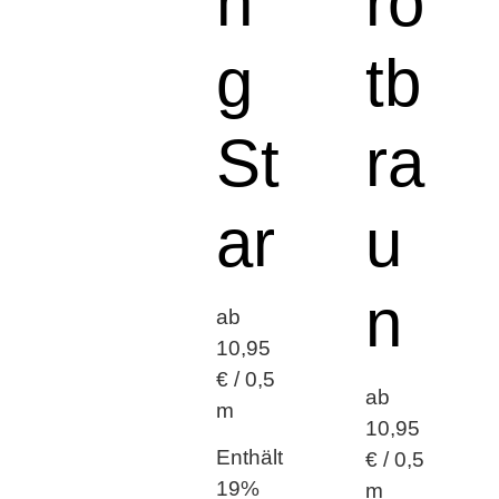
n
ro
g
tb
St
ra
ar
u
n
ab
10,95
€ / 0,5
ab
m
10,95
Enthält
€ / 0,5
19%
m