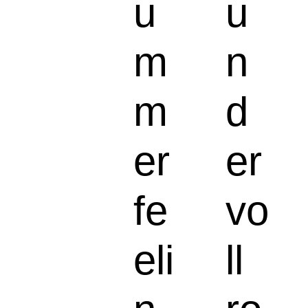
u
u
m
n
m
d
er
er
fe
vo
eli
ll