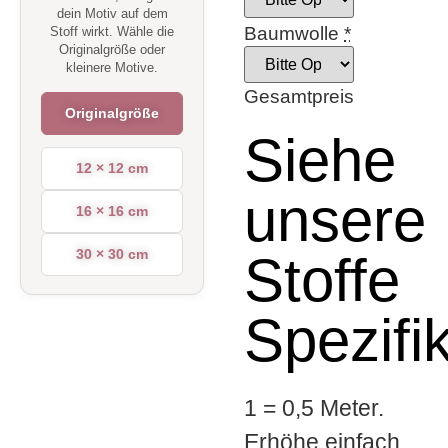
dein Motiv auf dem
Baumwolle
*
Stoff wirkt. Wähle die
Originalgröße oder
kleinere Motive.
Gesamtpreis
Originalgröße
Siehe
12 × 12 cm
unsere
16 × 16 cm
30 × 30 cm
Stoffe
Spezifi
1 = 0,5 Meter.
Erhöhe einfach