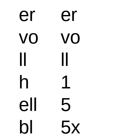
er
er
vo
vo
ll
ll
h
1
ell
5
bl
5x