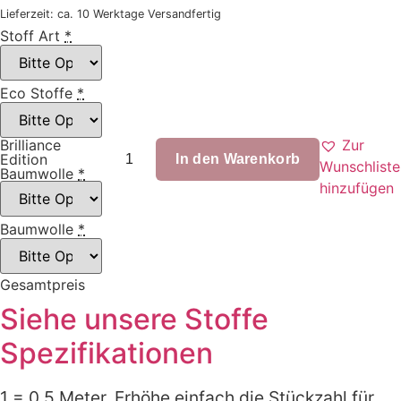
Lieferzeit: ca. 10 Werktage Versandfertig
Stoff Art
*
Eco Stoffe
*
Zur
Brilliance
Soho
Edition
die
In den Warenkorb
Wunschliste
Baumwolle
*
Schildkröte
hinzufügen
Menge
Baumwolle
*
Gesamtpreis
Siehe unsere Stoffe
Spezifikationen
1 = 0,5 Meter. Erhöhe einfach die Stückzahl für