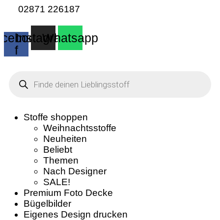
02871 226187
cebook-
Instagram
Whatsapp
f
Products
search
Stoffe shoppen
Weihnachtsstoffe
Neuheiten
Beliebt
Themen
Nach Designer
SALE!
Premium Foto Decke
Bügelbilder
Eigenes Design drucken