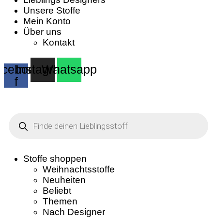
Unsere Stoffe
Mein Konto
Über uns
Kontakt
cebook-
Instagram
Whatsapp
f
Products
search
Stoffe shoppen
Weihnachtsstoffe
Neuheiten
Beliebt
Themen
Nach Designer