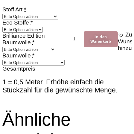
Stoff Art
*
Eco Stoffe
*
Zur
Sonnen
Brilliance Edition
In den
Wunsc
Menge
Baumwolle
*
Warenkorb
hinzu
Baumwolle
*
Gesamtpreis
1 = 0,5 Meter. Erhöhe einfach die
Stückzahl für die gewünschte Menge.
Ähnliche