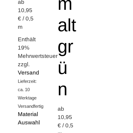
m
ab
10,95
alt
€ / 0,5
m
Enthält
gr
19%
Mehrwertsteuer
ü
zzgl.
Versand
Lieferzeit:
n
ca. 10
Werktage
Versandfertig
ab
Material
10,95
Auswahl
€ / 0,5