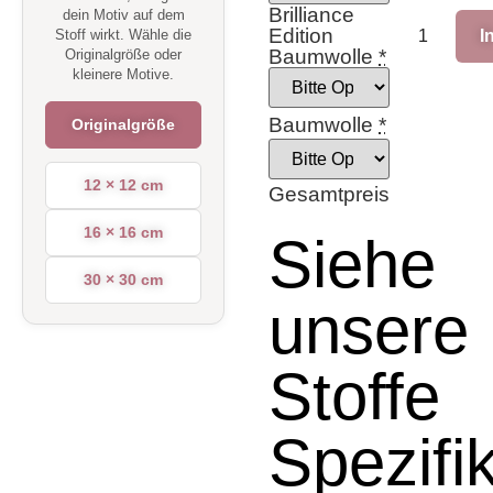
Brilliance
dein Motiv auf dem
Edition
I
Stoff wirkt. Wähle die
Baumwolle
*
Originalgröße oder
kleinere Motive.
Baumwolle
*
Originalgröße
12 × 12 cm
Gesamtpreis
16 × 16 cm
Siehe
30 × 30 cm
unsere
Stoffe
Spezifi