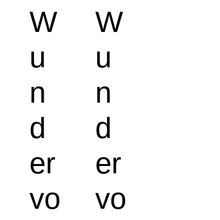
W
W
u
u
n
n
d
d
er
er
vo
vo