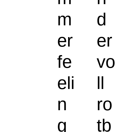
m
d
er
er
fe
vo
eli
ll
n
ro
g
tb