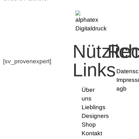
Nützlic
Rec
[sv_provenexpert]
Links
Datensc
Impres
agb
Über
uns
Lieblings
Designers
Shop
Kontakt