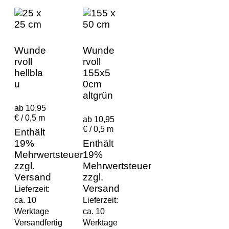
Wunde
Wunde
rvoll
rvoll
hellbla
155x5
u
0cm
altgrün
ab 10,95
€ / 0,5 m
ab 10,95
€ / 0,5 m
Enthält
19%
Enthält
Mehrwertsteuer
19%
zzgl.
Mehrwertsteuer
Versand
zzgl.
Versand
Lieferzeit:
ca. 10
Lieferzeit:
Werktage
ca. 10
Versandfertig
Werktage