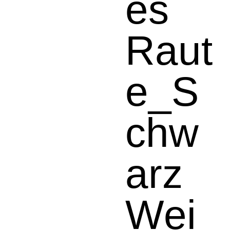
es
Raut
e_S
chw
arz
Wei