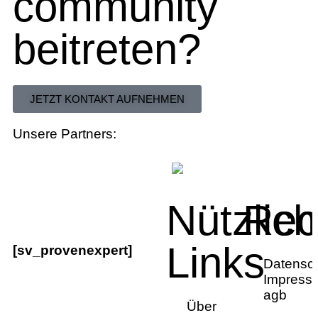
community
beitreten?
JETZT KONTAKT AUFNEHMEN
Unsere Partners:
Nützlic
Rec
Links
[sv_provenexpert]
Datensc
Impress
agb
Über