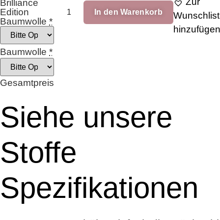
Zur
Brilliance
Sweet
Edition
In den Warenkorb
Memories
Wunschlis
Baumwolle
*
Tierische
hinzufüge
Galerie_Rosa_18x18cm
Menge
Baumwolle
*
Gesamtpreis
Siehe unsere
Stoffe
Spezifikationen