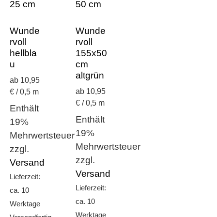
Wunde
Wunde
rvoll
rvoll
hellbla
155x50
u
cm
altgrün
ab 10,95
ab 10,95
€ / 0,5 m
€ / 0,5 m
Enthält
Enthält
19%
19%
Mehrwertsteuer
Mehrwertsteuer
zzgl.
zzgl.
Versand
Versand
Lieferzeit:
Lieferzeit:
ca. 10
ca. 10
Werktage
Werktage