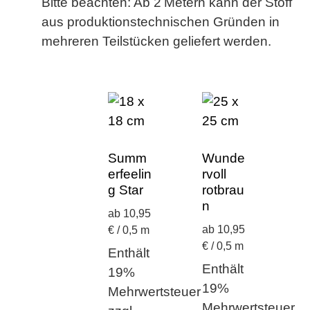
Bitte beachten:
Ab 2 Metern kann der Stoff
aus produktionstechnischen Gründen in
mehreren Teilstücken geliefert werden.
Summ
Wunde
erfeelin
rvoll
g Star
rotbrau
n
ab 10,95
ab 10,95
€ / 0,5 m
€ / 0,5 m
Enthält
Enthält
19%
19%
Mehrwertsteuer
Mehrwertsteuer