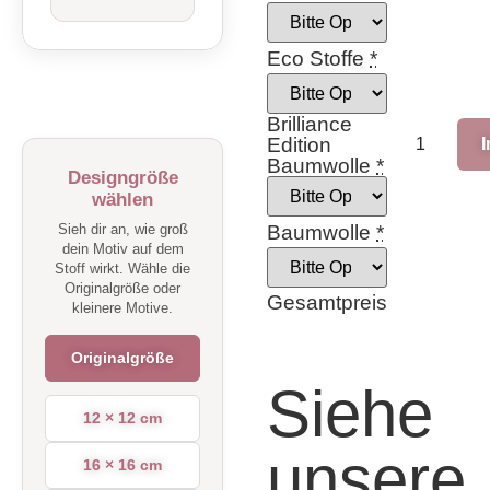
Eco Stoffe
*
Brilliance
Edition
Baumwolle
*
Designgröße
wählen
Sieh dir an, wie groß
Baumwolle
*
dein Motiv auf dem
Stoff wirkt. Wähle die
Originalgröße oder
Gesamtpreis
kleinere Motive.
Originalgröße
Siehe
12 × 12 cm
unsere
16 × 16 cm