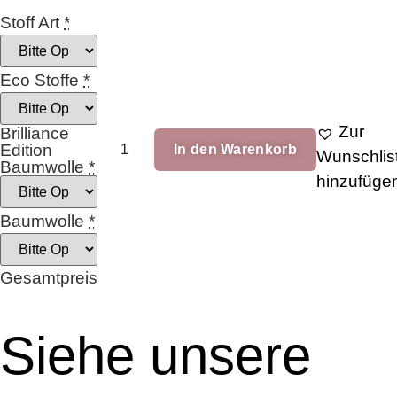
Stoff Art
*
Eco Stoffe
*
Zur
Brilliance
Wau
Edition
In den Warenkorb
Wau
Wunschlis
Baumwolle
*
Pfoten
hinzufüge
Menge
Baumwolle
*
Gesamtpreis
Siehe unsere