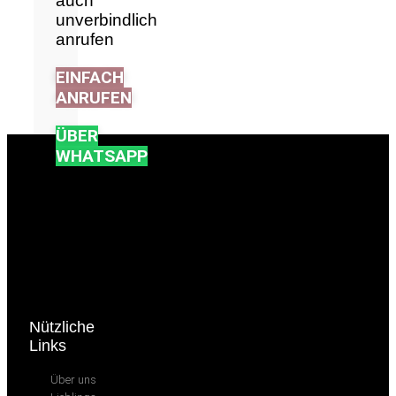
auch
unverbindlich
anrufen
EINFACH
ANRUFEN
ÜBER
WHATSAPP
[sv_provenexpert]
Nützliche
Links
Über uns