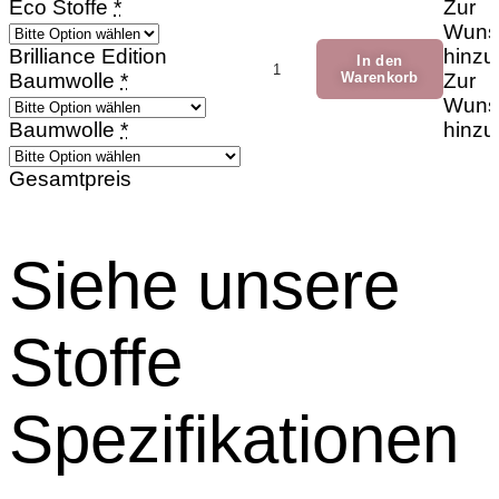
Eco Stoffe
*
Zur
Wunsc
Winterdackel
Brilliance Edition
hinzu
In den
Menge
Baumwolle
*
Warenkorb
Zur
Wunsc
Baumwolle
*
hinzu
Gesamtpreis
Siehe unsere
Stoffe
Spezifikationen