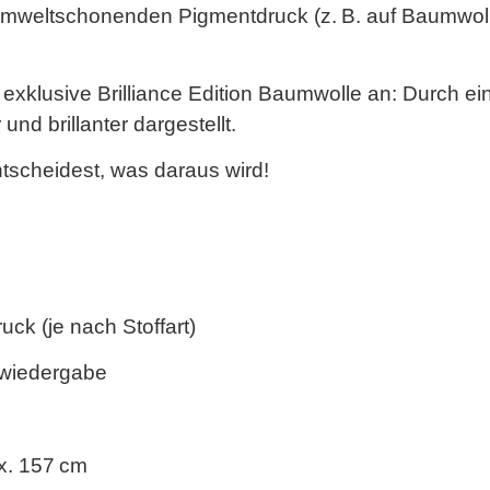
r umweltschonenden
Pigmentdruck
(z. B. auf Baumwoll
 exklusive
Brilliance Edition Baumwolle
an: Durch ein
nd brillanter dargestellt.
ntscheidest, was daraus wird!
ck (je nach Stoffart)
bwiedergabe
. 157 cm