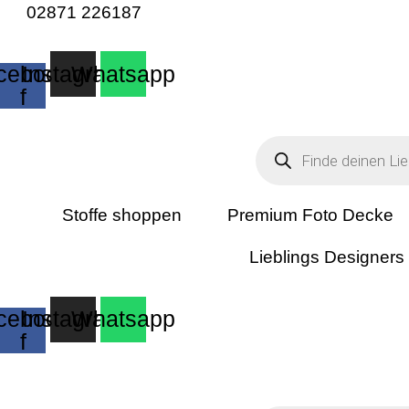
02871 226187
cebook-
Instagram
Whatsapp
f
Products
search
Stoffe shoppen
Premium Foto Decke
Lieblings Designers
cebook-
Instagram
Whatsapp
f