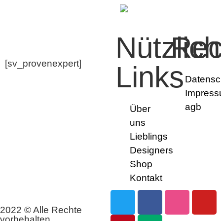
Nützlic
Rec
[sv_provenexpert]
Links
Datensc
Impres
agb
Über
uns
Lieblings
Designers
Shop
Kontakt
2022 © Alle Rechte
vorbehalten.