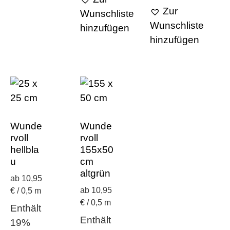
Zur
Wunschliste
Wunschliste
hinzufügen
hinzufügen
Wunde
Wunde
rvoll
rvoll
hellbla
155x50
u
cm
altgrün
ab 10,95
ab 10,95
€ / 0,5 m
€ / 0,5 m
Enthält
Enthält
19%