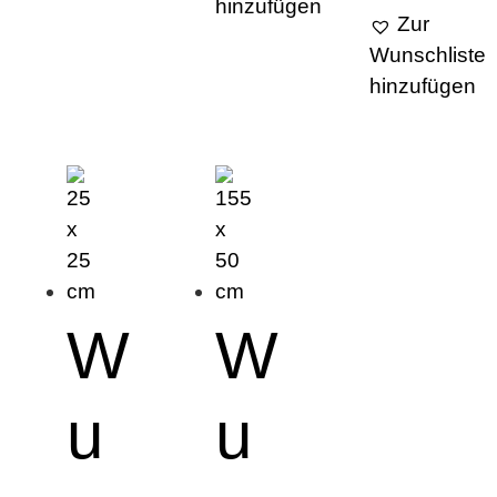
hinzufügen
Zur
Wunschliste
hinzufügen
W
W
u
u