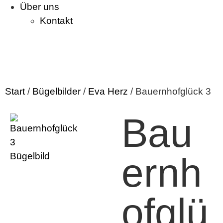
Über uns
Kontakt
Start
/
Bügelbilder
/
Eva Herz
/ Bauernhofglück 3
Bau
ernh
ofglü