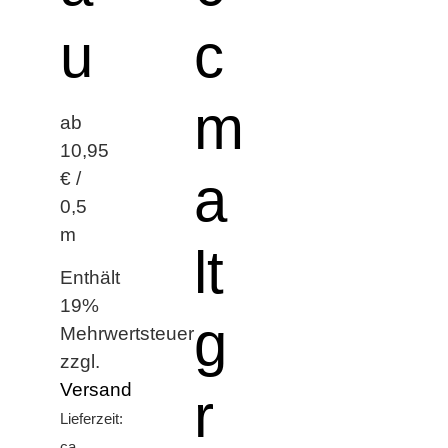
u
c
m
ab
10,95
a
€ /
0,5
m
lt
Enthält
19%
g
Mehrwertsteuer
zzgl.
Versand
r
Lieferzeit:
ca.