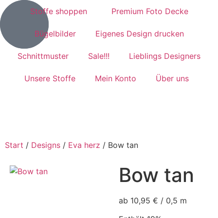
Stoffe shoppen
Premium Foto Decke
Bügelbilder
Eigenes Design drucken
Schnittmuster
Sale!!!
Lieblings Designers
Unsere Stoffe
Mein Konto
Über uns
Start
/
Designs
/
Eva herz
/ Bow tan
Bow tan
ab 10,95 € / 0,5 m