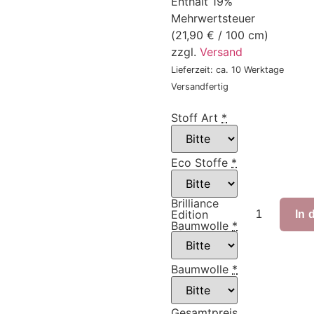
Enthält 19%
Mehrwertsteuer
(
21,90
€
/ 100 cm)
zzgl.
Versand
Lieferzeit: ca. 10 Werktage
Versandfertig
Stoff Art
*
Eco Stoffe
*
Brilliance
Edition
In 
Baumwolle
*
Baumwolle
*
Gesamtpreis