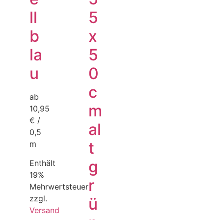
ll
5
b
x
la
5
u
0
c
ab
m
10,95
€ /
al
0,5
t
m
g
Enthält
19%
r
Mehrwertsteuer
zzgl.
ü
Versand