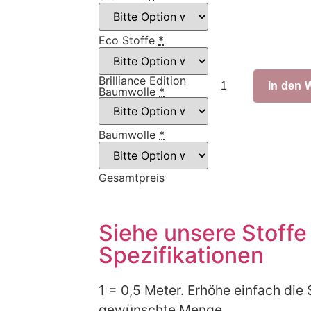
Eco Stoffe
*
Brilliance Edition
In den 
Baumwolle
*
Baumwolle
*
Gesamtpreis
Siehe unsere Stoffe
Spezifikationen
1 = 0,5 Meter. Erhöhe einfach die 
gewünschte Menge.