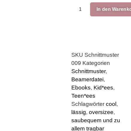
In den Warenk
SKU
Schnittmuster
009
Kategorien
Schnittmuster
,
Beamerdatei
,
Ebooks
,
Kid*ees
,
Teen*ees
Schlagwörter
cool
,
lässig
,
oversizee
,
saubequem und zu
allem tragbar