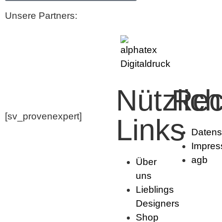
Unsere Partners:
Nützlic
Rec
[sv_provenexpert]
Links
Datens
Impre
agb
Über
uns
Lieblings
Designers
Shop