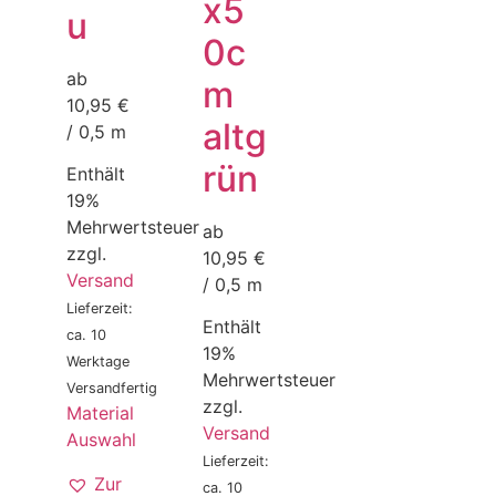
x5
u
0c
ab
m
10,95 €
altg
/ 0,5 m
rün
Enthält
19%
Mehrwertsteuer
ab
zzgl.
10,95 €
Versand
/ 0,5 m
Lieferzeit:
Enthält
ca. 10
19%
Werktage
Mehrwertsteuer
Versandfertig
zzgl.
Material
Versand
Auswahl
Lieferzeit:
Zur
ca. 10