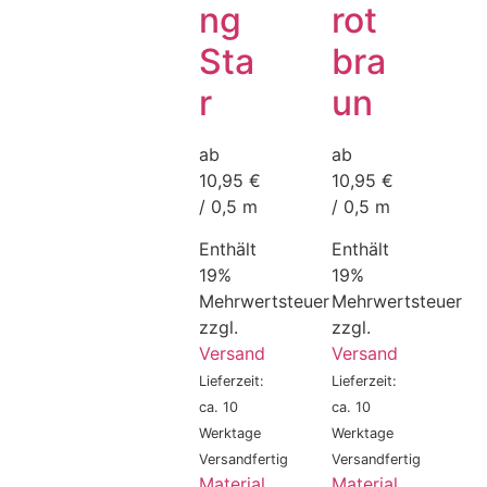
ng
rot
Sta
bra
r
un
ab
ab
10,95 €
10,95 €
/ 0,5 m
/ 0,5 m
Enthält
Enthält
19%
19%
Mehrwertsteuer
Mehrwertsteuer
zzgl.
zzgl.
Versand
Versand
Lieferzeit:
Lieferzeit:
ca. 10
ca. 10
Werktage
Werktage
Versandfertig
Versandfertig
Material
Material