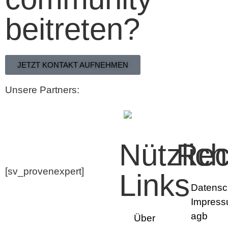
beitreten?
JETZT KONTAKT AUFNEHMEN
Unsere Partners:
Nützlic
Rec
[sv_provenexpert]
Links
Datensc
Impres
agb
Über