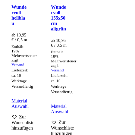
Wunde
Wunde
rvoll
rvoll
hellbla
155x50
u
cm
altgrün
ab 10,95
€ / 0,5 m
ab 10,95
€ / 0,5 m
Enthält
19%
Enthält
Mehrwertsteuer
19%
zzgl.
Mehrwertsteuer
Versand
zzgl.
Lieferzeit:
Versand
ca. 10
Lieferzeit:
Werktage
ca. 10
Versandfertig
Werktage
Versandfertig
Material
Auswahl
Material
Auswahl
Zur
Zur
Wunschliste
hinzufügen
Wunschliste
hinzufügen