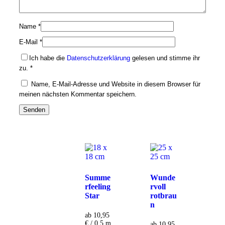
Name
*
E-Mail
*
Ich habe die
Datenschutzerklärung
gelesen und stimme ihr
zu.
*
Name, E-Mail-Adresse und Website in diesem Browser für
meinen nächsten Kommentar speichern.
Summe
Wunde
rfeeling
rvoll
Star
rotbrau
n
ab 10,95
€ / 0,5 m
ab 10,95