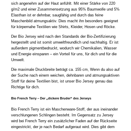
sich angenehm auf der Haut anfühlt. Mit einer Stärke von 220
g/m2 und einer Zusammensetzung aus 95% Baumwolle und 5%
Elasthan ist er dehnbar, saugfähig und durch das feine
Maschenbild atmungsaktiv. Dies macht ihn besonders geeignet
für körpernahe Textilien wie Shirts, Kleider, Hosen und Röcke.
Der Bio Jersey wird nach den Standards der Bio-Zertifizierung
hergestellt und ist somit umweltfreundlich und nachhaltig. Er ist
außerdem pigmentbedruckt, wodurch wir Chemikalien, Wasser
und Energie einsparen – ein Vorteil für uns, für dich und für die
Umwelt.
Die maximale Druckbreite beträgt ca. 155 cm, Wenn du also auf
der Suche nach einem weichen, dehnbaren und atmungsaktiven
Stoff für deine Textilien bist, ist unser Bio Jersey genau das
Richtige für dich.
Bio French Terry – Der „dickere Bruder“ des Jerseys
Bio French Terry ist ein Maschenware-Stoff, der aus ineinander
verschlungenen Schlingen besteht. Im Gegensatz zu Jersey
wird bei French Terry ein zusätzlicher Faden auf der Rückseite
eingestrickt, der je nach Bedarf aufgeraut wird. Dies gibt dem