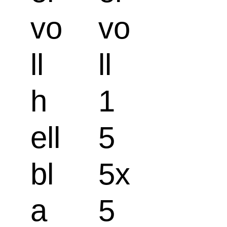
vo
vo
ll
ll
h
1
ell
5
bl
5x
a
5