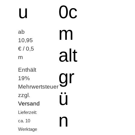
u
0c
m
ab
10,95
alt
€ / 0,5
m
Enthält
gr
19%
Mehrwertsteuer
ü
zzgl.
Versand
Lieferzeit:
n
ca. 10
Werktage