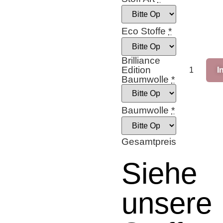
Eco Stoffe
*
Brilliance
Edition
I
Baumwolle
*
Baumwolle
*
Gesamtpreis
Siehe
unsere