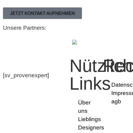
JETZT KONTAKT AUFNEHMEN
Unsere Partners:
Nützlic
Rec
[sv_provenexpert]
Links
Datensc
Impres
agb
Über
uns
Lieblings
Designers