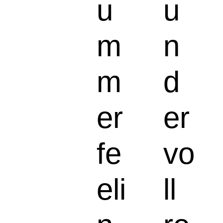
u
u
m
n
m
d
er
er
fe
vo
eli
ll