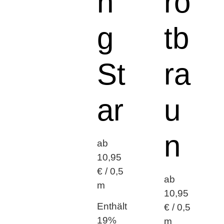
n
ro
g
tb
St
ra
ar
u
n
ab
10,95
€ / 0,5
ab
m
10,95
Enthält
€ / 0,5
19%
m